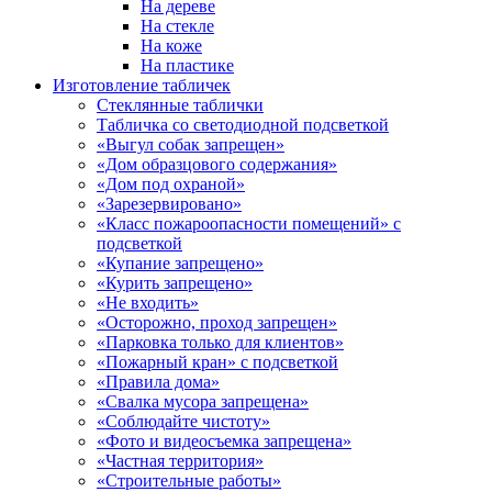
На дереве
На стекле
На коже
На пластике
Изготовление табличек
Стеклянные таблички
Табличка со светодиодной подсветкой
«Выгул собак запрещен»
«Дом образцового содержания»
«Дом под охраной»
«Зарезервировано»
«Класс пожароопасности помещений» с
подсветкой
«Купание запрещено»
«Курить запрещено»
«Не входить»
«Осторожно, проход запрещен»
«Парковка только для клиентов»
«Пожарный кран» с подсветкой
«Правила дома»
«Свалка мусора запрещена»
«Соблюдайте чистоту»
«Фото и видеосъемка запрещена»
«Частная территория»
«Строительные работы»