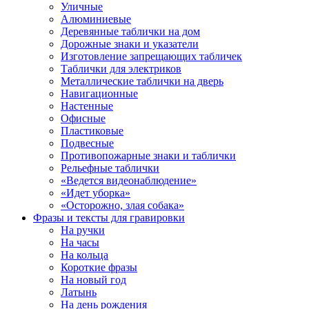
Уличные
Алюминиевые
Деревянные таблички на дом
Дорожные знаки и указатели
Изготовление запрещающих табличек
Таблички для электриков
Металлические таблички на дверь
Навигационные
Настенные
Офисные
Пластиковые
Подвесные
Противопожарные знаки и таблички
Рельефные таблички
«Ведется видеонаблюдение»
«Идет уборка»
«Осторожно, злая собака»
Фразы и тексты для гравировки
На ручки
На часы
На кольца
Короткие фразы
На новый год
Латынь
На день рождения