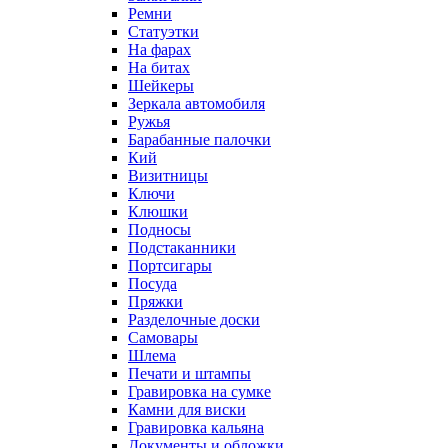
Ремни
Статуэтки
На фарах
На битах
Шейкеры
Зеркала автомобиля
Ружья
Барабанные палочки
Кий
Визитницы
Ключи
Клюшки
Подносы
Подстаканники
Портсигары
Посуда
Пряжки
Разделочные доски
Самовары
Шлема
Печати и штампы
Гравировка на сумке
Камни для виски
Гравировка кальяна
Документы и обложки