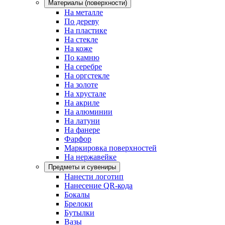
Материалы (поверхности)
На металле
По дереву
На пластике
На стекле
На коже
По камню
На серебре
На оргстекле
На золоте
На хрустале
На акриле
На алюминии
На латуни
На фанере
Фарфор
Маркировка поверхностей
На нержавейке
Предметы и сувениры
Нанести логотип
Нанесение QR-кода
Бокалы
Брелоки
Бутылки
Вазы