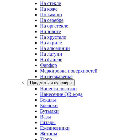
На стекле
На коже
По камню
На серебре
На оргстекле
На золоте
На хрустале
На акриле
На алюминии
На латуни
На фанере
Фарфор
Маркировка поверхностей
На нержавейке
Предметы и сувениры
Нанести логотип
Нанесение QR-кода
Бокалы
Брелоки
Бутылки
Вазы
Гитары
Ежедневники
Жетоны
Zippo