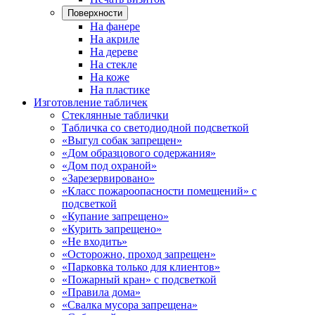
Поверхности
На фанере
На акриле
На дереве
На стекле
На коже
На пластике
Изготовление табличек
Стеклянные таблички
Табличка со светодиодной подсветкой
«Выгул собак запрещен»
«Дом образцового содержания»
«Дом под охраной»
«Зарезервировано»
«Класс пожароопасности помещений» с
подсветкой
«Купание запрещено»
«Курить запрещено»
«Не входить»
«Осторожно, проход запрещен»
«Парковка только для клиентов»
«Пожарный кран» с подсветкой
«Правила дома»
«Свалка мусора запрещена»