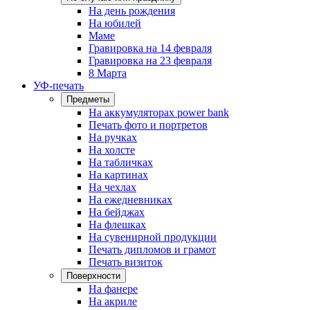
На день рождения
На юбилей
Маме
Гравировка на 14 февраля
Гравировка на 23 февраля
8 Марта
УФ-печать
Предметы
На аккумуляторах power bank
Печать фото и портретов
На ручках
На холсте
На табличках
На картинах
На чехлах
На ежедневниках
На бейджах
На флешках
На сувенирной продукции
Печать дипломов и грамот
Печать визиток
Поверхности
На фанере
На акриле