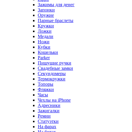
Зажимы для денег
Запонки
Оружие
Парные браслеты
Кружки
Ложки
Медали
Ножи
Кубки
Кошельки
Parker
Пишущие ручки
Свадебные замки
Секундомеры
Термокружки
Топоры
Фляжки
Часы
Чехлы на iPhone
Адресники
Зажигалки
Ремни
Статуэтки
На фарах
На битах