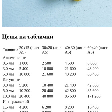
Цены на таблички
20х15 (лист
30х20 (лист
40х30 (лист
60х40 (лист
Толщина
А5)
А5)
А5)
А5)
Алюминевые
0,5 мм
1 800
2 500
4 500
8 000
3,0 мм
5 400
10 800
21 600
43 200
5,0 мм
10 800
21 600
43 200
86 400
Латунные
3,0 мм
5 200
10 400
21 400
42 800
5,0 мм
10 200
20 400
42 800
85 600
10,0 мм
20 400
40 800
85 600
171 200
Из нержавекий
1,5 мм
4 200
6 200
8 200
16 400