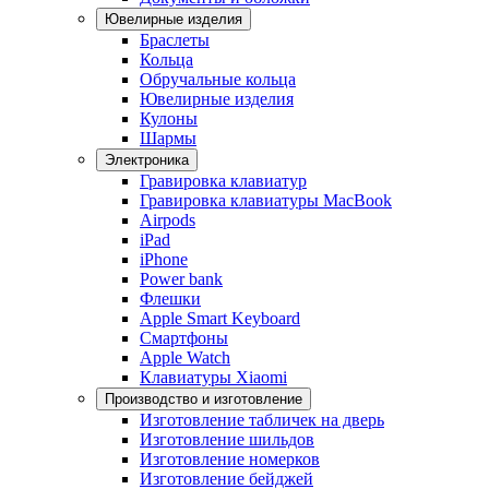
Ювелирные изделия
Браслеты
Кольца
Обручальные кольца
Ювелирные изделия
Кулоны
Шармы
Электроника
Гравировка клавиатур
Гравировка клавиатуры MacBook
Airpods
iPad
iPhone
Power bank
Флешки
Apple Smart Keyboard
Смартфоны
Apple Watch
Клавиатуры Xiaomi
Производство и изготовление
Изготовление табличек на дверь
Изготовление шильдов
Изготовление номерков
Изготовление бейджей