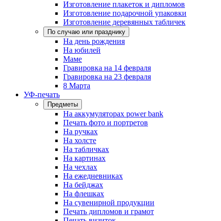
Изготовление плакеток и дипломов
Изготовление подарочной упаковки
Изготовление деревянных табличек
По случаю или празднику
На день рождения
На юбилей
Маме
Гравировка на 14 февраля
Гравировка на 23 февраля
8 Марта
УФ-печать
Предметы
На аккумуляторах power bank
Печать фото и портретов
На ручках
На холсте
На табличках
На картинах
На чехлах
На ежедневниках
На бейджах
На флешках
На сувенирной продукции
Печать дипломов и грамот
Печать визиток