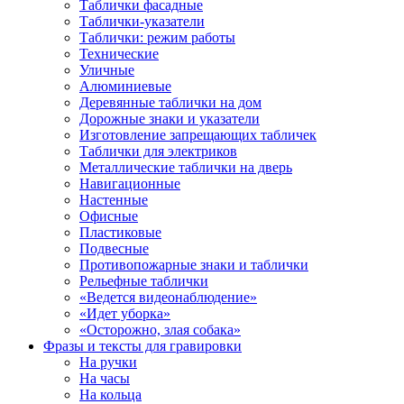
Таблички фасадные
Таблички-указатели
Таблички: режим работы
Технические
Уличные
Алюминиевые
Деревянные таблички на дом
Дорожные знаки и указатели
Изготовление запрещающих табличек
Таблички для электриков
Металлические таблички на дверь
Навигационные
Настенные
Офисные
Пластиковые
Подвесные
Противопожарные знаки и таблички
Рельефные таблички
«Ведется видеонаблюдение»
«Идет уборка»
«Осторожно, злая собака»
Фразы и тексты для гравировки
На ручки
На часы
На кольца