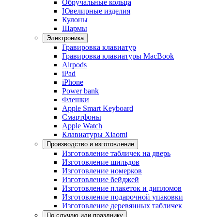
Обручальные кольца
Ювелирные изделия
Кулоны
Шармы
Электроника
Гравировка клавиатур
Гравировка клавиатуры MacBook
Airpods
iPad
iPhone
Power bank
Флешки
Apple Smart Keyboard
Смартфоны
Apple Watch
Клавиатуры Xiaomi
Производство и изготовление
Изготовление табличек на дверь
Изготовление шильдов
Изготовление номерков
Изготовление бейджей
Изготовление плакеток и дипломов
Изготовление подарочной упаковки
Изготовление деревянных табличек
По случаю или празднику